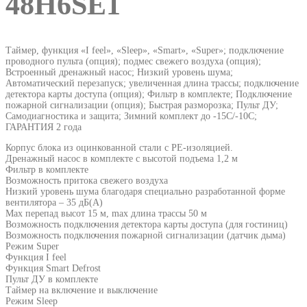
48H6SE1
Таймер, функция «I feel», «Sleep», «Smart», «Super»; подключение
проводного пульта (опция); подмес свежего воздуха (опция);
Встроенный дренажный насос; Низкий уровень шума;
Автоматический перезапуск; увеличенная длина трассы; подключение
детектора карты доступа (опция); Фильтр в комплекте; Подключение
пожарной сигнализации (опция); Быстрая разморозка; Пульт ДУ;
Cамодиагностика и защита; Зимний комплект до -15С/-10С;
ГАРАНТИЯ 2 года
Корпус блока из оцинкованной стали с PE-изоляцией.
Дренажный насос в комплекте с высотой подъема 1,2 м
Фильтр в комплекте
Возможность притока свежего воздуха
Низкий уровень шума благодаря специально разработанной форме
вентилятора – 35 дБ(А)
Max перепад высот 15 м, max длина трассы 50 м
Возможность подключения детектора карты доступа (для гостиниц)
Возможность подключения пожарной сигнализации (датчик дыма)
Режим Super
Функция I feel
Функция Smart Defrost
Пульт ДУ в комплекте
Таймер на включение и выключение
Режим Sleep