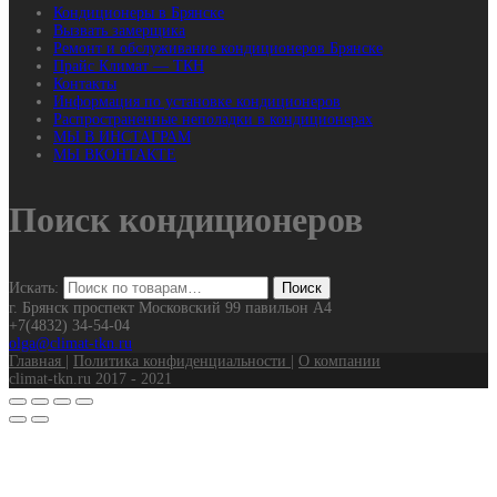
Кондиционеры в Брянске
Вызвать замерщика
Ремонт и обслуживание кондиционеров Брянске
Прайс Климат — ТКН
Контакты
Информация по установке кондиционеров
Распространенные неполадки в кондиционерах
МЫ В ИНСТАГРАМ
МЫ ВКОНТАКТЕ
Поиск кондиционеров
Искать:
г. Брянск проспект Московский 99 павильон А4
+7(4832) 34-54-04
olga@climat-tkn.ru
Главная
|
Политика конфиденциальности
|
О компании
climat-tkn.ru 2017 - 2021