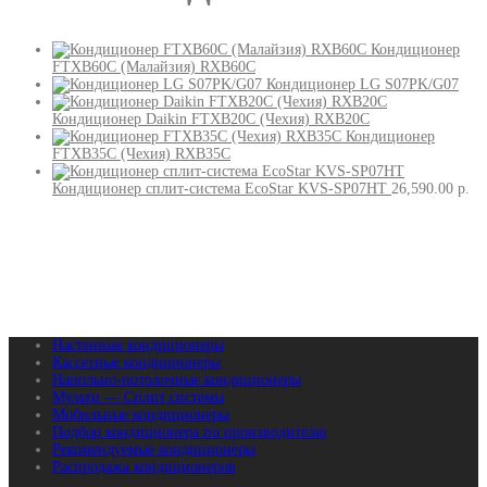
Кондиционер
FTXB60C (Малайзия) RXB60C
Кондиционер LG S07PK/G07
Кондиционер Daikin FTXB20C (Чехия) RXB20C
Кондиционер
FTXB35C (Чехия) RXB35C
Кондиционер сплит-система EcoStar KVS-SP07HT
26,590.00
р.
Настенные кондиционеры
Кассетные кондиционеры
Напольно-потолочные кондиционеры
Мульти — Сплит системы
Мобильные кондиционеры
Подбор кондиционера по производителю
Рекомендуемые кондиционеры
Распродажа кондиционеров