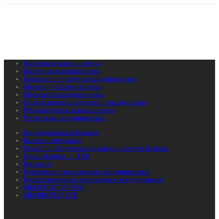
Настенные кондиционеры
Кассетные кондиционеры
Напольно-потолочные кондиционеры
Мульти — Сплит системы
Мобильные кондиционеры
Подбор кондиционера по производителю
Рекомендуемые кондиционеры
Распродажа кондиционеров
Кондиционеры в Брянске
Вызвать замерщика
Ремонт и обслуживание кондиционеров Брянске
Прайс Климат — ТКН
Контакты
Информация по установке кондиционеров
Распространенные неполадки в кондиционерах
МЫ В ИНСТАГРАМ
МЫ ВКОНТАКТЕ