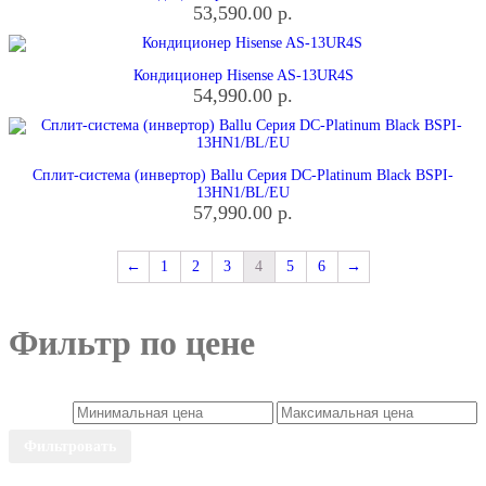
53,590.00
р.
Кондиционер Hisense AS-13UR4S
54,990.00
р.
Сплит-система (инвертор) Ballu Серия DC-Platinum Black BSPI-
13HN1/BL/EU
57,990.00
р.
←
1
2
3
4
5
6
→
Фильтр по цене
Фильтровать