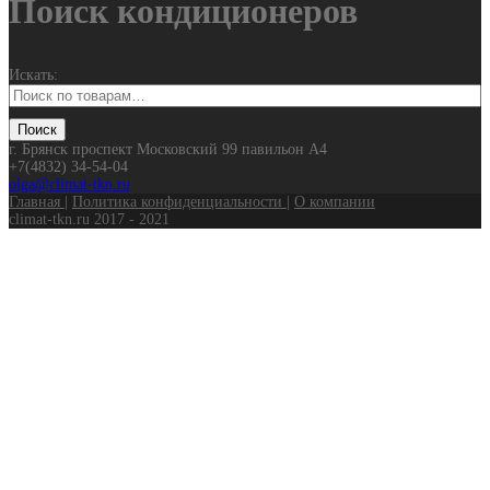
Поиск кондиционеров
Искать:
г. Брянск проспект Московский 99 павильон А4
+7(4832) 34-54-04
olga@climat-tkn.ru
Главная
|
Политика конфиденциальности
|
О компании
climat-tkn.ru 2017 - 2021