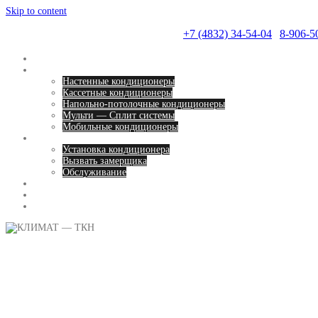
Skip to content
КЛИМАТ — ТКН
+7 (4832) 34-54-04
|
8-906-5
Главная
Ассортимент
Настенные кондиционеры
Кассетные кондиционеры
Напольно-потолочные кондиционеры
Мульти — Сплит системы
Мобильные кондиционеры
Наш сервис
Установка кондиционера
Вызвать замерщика
Обслуживание
Прайс
Контакты
Отзывы