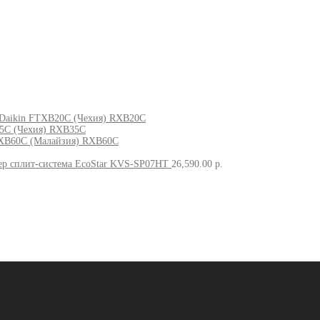
Daikin FTXB20C (Чехия) RXB20C
5C (Чехия) RXB35C
XB60C (Малайзия) RXB60C
р сплит-система EcoStar KVS-SP07HT
26,590.00
р.