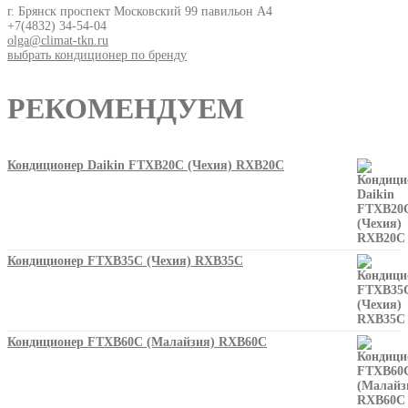
г. Брянск проспект Московский 99 павильон А4
+7(4832) 34-54-04
olga@climat-tkn.ru
выбрать кондиционер по бренду
РЕКОМЕНДУЕМ
Кондиционер Daikin FTXB20C (Чехия) RXB20C
Кондиционер FTXB35C (Чехия) RXB35C
Кондиционер FTXB60C (Малайзия) RXB60C