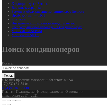
Кондиционеры в Брянске
Вызвать замерщика
Ремонт и обслуживание кондиционеров Брянске
Прайс Климат — ТКН
Контакты
Информация по установке кондиционеров
Распространенные неполадки в кондиционерах
МЫ В ИНСТАГРАМ
МЫ ВКОНТАКТЕ
Поиск кондиционеров
Искать:
г. Брянск проспект Московский 99 павильон А4
+7(4832) 34-54-04
olga@climat-tkn.ru
Главная
|
Политика конфиденциальности
|
О компании
climat-tkn.ru 2017 - 2021