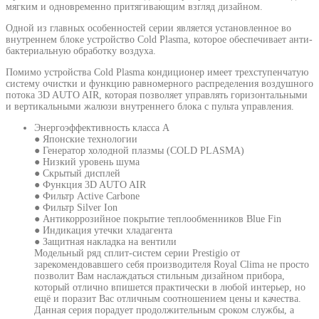
мягким и одновременно притягивающим взгляд дизайном.
Одной из главных особенностей серии является установленное во
внутреннем блоке устройство Cold Plasma, которое обеспечивает анти-
бактериальную обработку воздуха.
Помимо устройства Cold Plasma кондиционер имеет трехступенчатую
систему очистки и функцию равномерного распределения воздушного
потока 3D AUTO AIR, которая позволяет управлять горизонтальными
и вертикальными жалюзи внутреннего блока с пульта управления.
Энергоэффективность класса А
● Японские технологии
● Генератор холодной плазмы (COLD PLASMA)
● Низкий уровень шума
● Скрытый дисплей
● Функция 3D AUTO AIR
● Фильтр Active Carbone
● Фильтр Silver Ion
● Антикоррозийное покрытие теплообменников Blue Fin
● Индикация утечки хладагента
● Защитная накладка на вентили
Модельный ряд сплит-систем серии Prestigio от
зарекомендовавшего себя производителя Royal Clima не просто
позволит Вам наслаждаться стильным дизайном прибора,
который отлично впишется практически в любой интерьер, но
ещё и поразит Вас отличным соотношением цены и качества.
Данная серия порадует продолжительным сроком службы, а