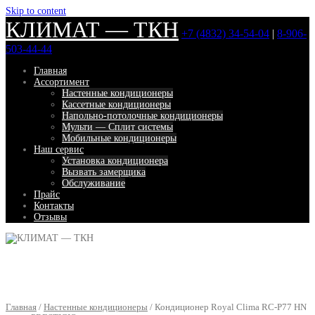
Skip to content
КЛИМАТ — ТКН
+7 (4832) 34-54-04
|
8-906-
503-44-44
Главная
Ассортимент
Настенные кондиционеры
Кассетные кондиционеры
Напольно-потолочные кондиционеры
Мульти — Сплит системы
Мобильные кондиционеры
Наш сервис
Установка кондиционера
Вызвать замерщика
Обслуживание
Прайс
Контакты
Отзывы
Главная
/
Настенные кондиционеры
/ Кондиционер Royal Clima RC-P77 HN