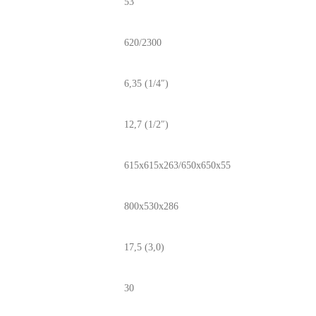
53
620/2300
6,35 (1/4″)
12,7 (1/2″)
615x615x263/650x650x55
800x530x286
17,5 (3,0)
30