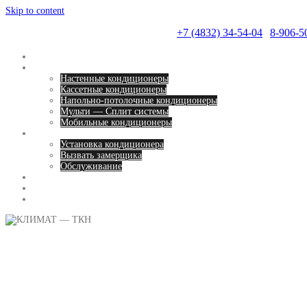
Skip to content
КЛИМАТ — ТКН
+7 (4832) 34-54-04
|
8-906-5
Главная
Ассортимент
Настенные кондиционеры
Кассетные кондиционеры
Напольно-потолочные кондиционеры
Мульти — Сплит системы
Мобильные кондиционеры
Наш сервис
Установка кондиционера
Вызвать замерщика
Обслуживание
Прайс
Контакты
Отзывы