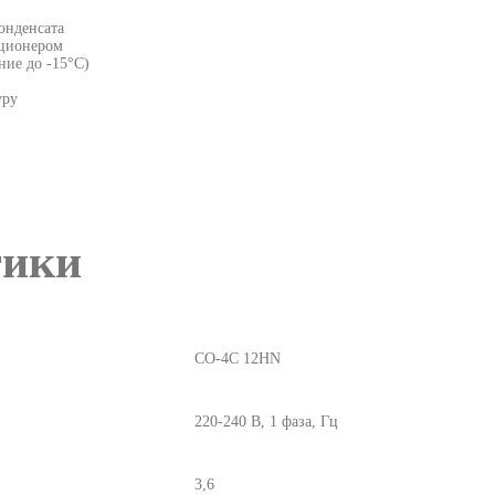
онденсата
иционером
ние до -15°С)
уру
тики
CO-4C 12HN
220-240 В, 1 фаза, Гц
3,6