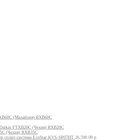
XB60C (Малайзия) RXB60C
Daikin FTXB20C (Чехия) RXB20C
5C (Чехия) RXB35C
р сплит-система EcoStar KVS-SP07HT
26,590.00
р.