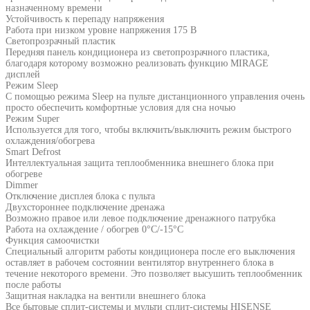
назначенному времени
Устойчивость к перепаду напряжения
Работа при низком уровне напряжения 175 В
Светопрозрачный пластик
Передняя панель кондиционера из светопрозрачного пластика,
благодаря которому возможно реализовать функцию MIRAGE
дисплей
Режим Sleep
С помощью режима Sleep на пульте дистанционного управления очень
просто обеспечить комфортные условия для сна ночью
Режим Super
Используется для того, чтобы включить/выключить режим быстрого
охлаждения/обогрева
Smart Defrost
Интеллектуальная защита теплообменника внешнего блока при
обогреве
Dimmer
Отключение дисплея блока с пульта
Двухстороннее подключение дренажа
Возможно правое или левое подключение дренажного патрубка
Работа на охлаждение / обогрев 0°С/-15°С
Функция самоочистки
Специальный алгоритм работы кондиционера после его выключения
оставляет в рабочем состоянии вентилятор внутреннего блока в
течение некоторого времени. Это позволяет высушить теплообменник
после работы
Защитная накладка на вентили внешнего блока
Все бытовые сплит-системы и мульти сплит-системы HISENSE