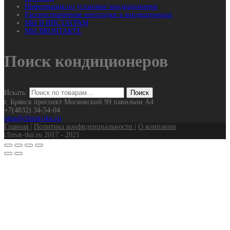
Информация по установке кондиционеров
Распространенные неполадки в кондиционерах
МЫ В ИНСТАГРАМ
МЫ ВКОНТАКТЕ
Поиск кондиционеров
Искать:
г. Брянск проспект Московский 99 павильон А4
+7(4832) 34-54-04
olga@climat-tkn.ru
Главная
|
Политика конфиденциальности
|
О компании
climat-tkn.ru 2017 - 2021