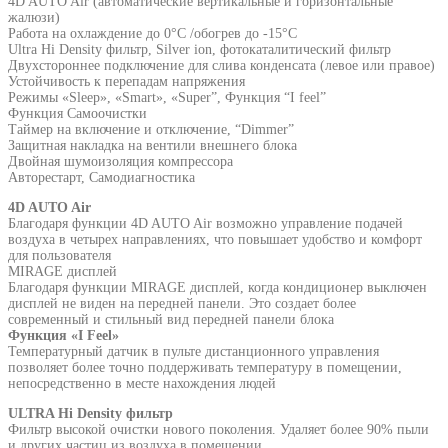
4D AUTO Air (автоматические вертикальные и горизонтальные
жалюзи)
Работа на охлаждение до 0°С /обогрев до -15°С
Ultra Hi Density фильтр, Silver ion, фотокаталитический фильтр
Двухстороннее подключение для слива конденсата (левое или правое)
Устойчивость к перепадам напряжения
Режимы «Sleep», «Smart», «Super”, Функция “I feel”
Функция Самоочистки
Таймер на включение и отключение, “Dimmer”
Защитная накладка на вентили внешнего блока
Двойная шумоизоляция компрессора
Авторестарт, Самодиагностика
4D AUTO Air
Благодаря функции 4D AUTO Air возможно управление подачей
воздуха в четырех направлениях, что повышает удобство и комфорт
для пользователя
MIRAGE дисплей
Благодаря функции MIRAGE дисплей, когда кондиционер выключен
дисплей не виден на передней панели. Это создает более
современный и стильный вид передней панели блока
Функция «I Feel»
Температурный датчик в пульте дистанционного управления
позволяет более точно поддерживать температуру в помещении,
непосредственно в месте нахождения людей
ULTRA Hi Density фильтр
Фильтр высокой очистки нового поколения. Удаляет более 90% пыли
и других частиц из воздуха в помещении