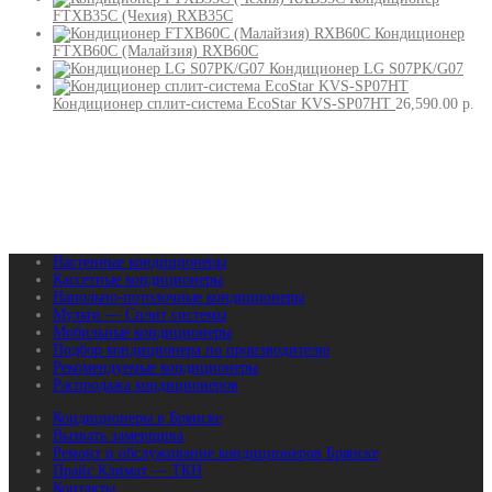
FTXB35C (Чехия) RXB35C
Кондиционер
FTXB60C (Малайзия) RXB60C
Кондиционер LG S07PK/G07
Кондиционер сплит-система EcoStar KVS-SP07HT
26,590.00
р.
Настенные кондиционеры
Кассетные кондиционеры
Напольно-потолочные кондиционеры
Мульти — Сплит системы
Мобильные кондиционеры
Подбор кондиционера по производителю
Рекомендуемые кондиционеры
Распродажа кондиционеров
Кондиционеры в Брянске
Вызвать замерщика
Ремонт и обслуживание кондиционеров Брянске
Прайс Климат — ТКН
Контакты